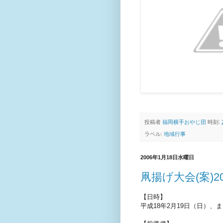
投稿者
福岡横手おやじ団
時刻:
ラベル:
地域行事
2006年1月18日水曜日
凧揚げ大会(案)20
【日時】
平成18年2月19日（日）、