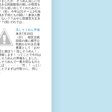
りましたが、そうめん流しに引
続き公民館館長の呪いが雨雲を
手から追い出してくれたみたい
す（笑） 今年は31チーム141名
熱き子供たちの闘い！参加人数
くない？？おやじ団運営大丈夫
？(笑) それでは...
流しそうめん準備
来月7月10日
（日）、校区古紙
回収の後に横手公
民館かがやき広場
事業として「おや
団と遊ぼう！流しそうめん！」
開催します！ ってことで今日は
しそうめんの準備をしました。
しそうめんで一番大切なものと
えば・・・・・「竹」！ っとい
ことでまずは竹取りに。 同じ
.