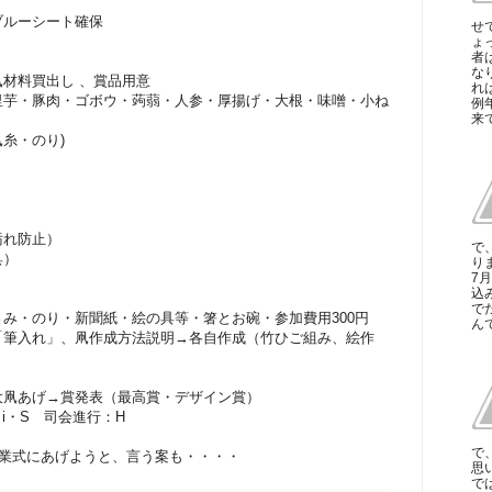
ブルーシート確保
せ
ょ
者
な
材料買出し 、賞品用意
れ
里芋・豚肉・ゴボウ・蒟蒻・人参・厚揚げ・大根・味噌・小ね
例
来て
糸・のり)
汚れ防止）
で
具）
り
7
込
で
み・のり・新聞紙・絵の具等・箸とお碗・参加費用300円
ん
「筆入れ」、凧作成方法説明→各自作成（竹ひご組み、絵作
大凧あげ→賞発表（最高賞・デザイン賞）
i・S 司会進行：H
で
卒業式にあげようと、言う案も・・・・
思
で