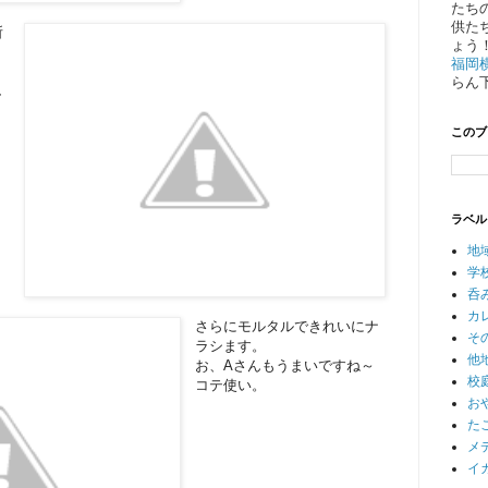
たち
供た
所
ょう
福岡
らん
し
このブ
ラベル
地
学
呑
カ
さらにモルタルできれいにナ
そ
ラシます。
他
お、Aさんもうまいですね～
校
コテ使い。
お
た
メ
イ