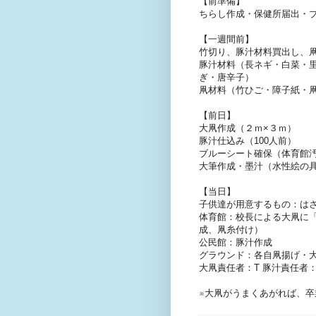
【前準備】
ちらし作成・保健所届出・
【一週間前】
竹切り、豚汁材料買出し、凧
豚汁材料（長ネギ・白菜・
ぎ・唐辛子）
凧材料（竹ひご・障子紙・凧
【前日】
大凧作成（２ｍ×３ｍ）
豚汁仕込み（100人前）
ブルーシート確保（体育館
大筆作成・墨汁（水性絵の
【当日】
子供達が用意するもの：はさ
体育館：校長による大凧に
成、凧糸付け）
公民館：豚汁作成
グラウンド：各自凧揚げ・
大凧責任者：T 豚汁責任者：
※大凧がうまくあがれば、