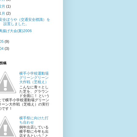
2月
(1)
1月
(2)
安全ぼうや（交通安全標識）を
設置しました。
凧揚げ大会(案)2006
05
(9)
04
(3)
投稿
横手小学校運動場
グリーングリーン
大作戦（芝植え）
こんなに青々とし
た芝を、グラウン
ド全面に！ という
とで横手小学校運動場グリーン
リーン大作戦（芝植え）の実行
のです！
横手祭に向けた打
ち合わせ
例年出店している
横手祭に今年も出
店するということ