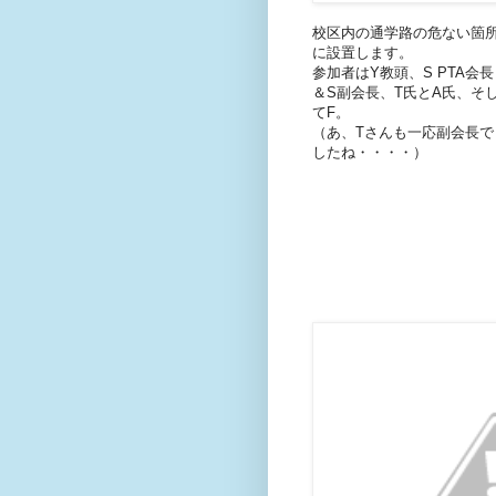
校区内の通学路の危ない箇
に設置します。
参加者はY教頭、S PTA会長
＆S副会長、T氏とA氏、そ
てF。
（あ、Tさんも一応副会長で
したね・・・・）