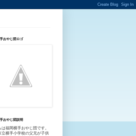
手おやじ団ロゴ
手おやじ団説明
らは福岡横手おやじ団です。
市立横手小学校の父兄が子供