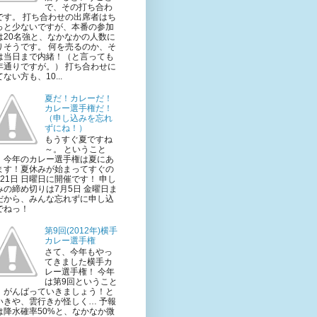
で、その打ち合わ
です。 打ち合わせの出席者はち
っと少ないですが、本番の参加
は20名強と、なかなかの人数に
りそうです。 何を売るのか、そ
は当日まで内緒！（と言っても
年通りですが。） 打ち合わせに
ない方も、10...
夏だ！カレーだ！
カレー選手権だ！
（申し込みを忘れ
ずにね！）
もうすぐ夏ですね
～。 ということ
、今年のカレー選手権は夏にあ
ます！夏休みが始まってすぐの
月21日 日曜日に開催です！ 申し
みの締め切りは7月5日 金曜日ま
だから、みんな忘れずに申し込
でねっ！
第9回(2012年)横手
カレー選手権
さて、今年もやっ
てきました横手カ
レー選手権！ 今年
は第9回ということ
、がんばっていきましょう！と
いきや、雲行きが怪しく… 予報
は降水確率50%と、なかなか微