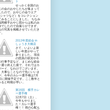
ト
せっかく全国のお
じの会のおやじたちが集まって
したので、おやじの会ウエア
Tシャツなど）をコレクション
てみることにしました。 ちなみ
福岡横手おやじ団からは私のみ
加でしたので自撮りができず、
去の写真を掲載させていただき
す。
2013年度総会 in
しょうき大橋店
さて、いよいよ新
しい年度がやって
参りました。 現在
の団員の状況や今
の行事予定など、まじめな総会
一通り終えた後で、それではカ
パーイ、なわけでございます。
、大事なことなので先にいいま
が、今年のカレー選手権は7月
1日に開催予定です。ここ数年と
べると時期が早い...
第16回 横手カレ
ー選手権
12月7日（土）、
今年もやりまし
た！カレー選手
権！！ 雨の心配も