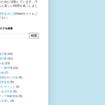
のために活動しています。子
ちと楽しい時間を過ごしまし
！
横手おやじ団
Webサイトもご
下さい。
ログを検索
域行事
(49)
校行事
(41)
み会
(23)
レー選手権
(22)
の他
(7)
地域おやじの会
(6)
庭芝生化
(6)
やじサミット
(5)
こあげ大会
(5)
ディア掲載実績
(5)
カダ流し
(3)