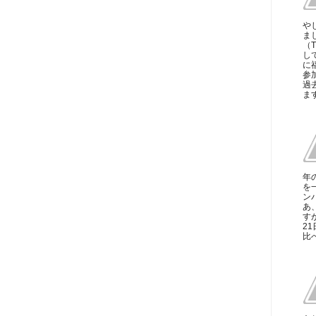
や
ま
（
し
に
参
過
ま
年
を
ン
あ
す
2
比