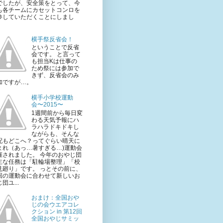
でしたが、安全策をとって、今
も各チームにカセットコンロを
参していただくことにしまし
。
横手祭反省会！
ということで反省
会です。 と言って
も担当Kは仕事の
ため祭には参加で
きず、反省会のみ
加ですが…。
横手小学校運動
会〜2015〜
1週間前から毎日変
わる天気予報にハ
ラハラドキドキし
ながらも、そんな
配もどこへ？ってぐらい晴天に
まれ（あっ…暑すぎる…)運動会
催されました。 今年のおやじ団
主な任務は「駐輪場整理」「校
見廻り」です。 っとその前に、
回の運動会に合わせて新しいお
団ユ...
おまけ：全国おや
じの会ウエアコレ
クション in 第12回
全国おやじサミッ