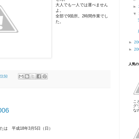
大人でも一人では運べません
►
よ。
▼
全部で9箇所。2時間作業でし
た。
►
20
►
20
人気の
23:50
こ
グ
06
な
または 平成18年3月5日（日）