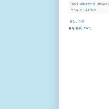
投稿者
福岡横手おやじ団
時刻:
ラベル:
たこあげ大会
新しい投稿
登録:
投稿 (Atom)