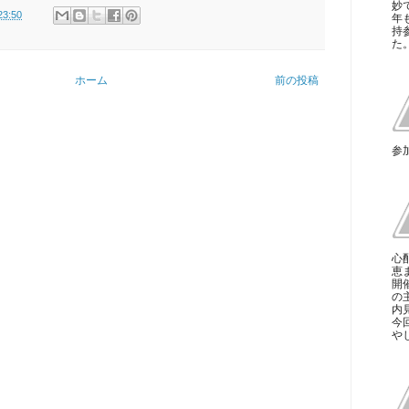
妙
23:50
年
持
た
ホーム
前の投稿
参
心
恵
開
の
内
今
やじ