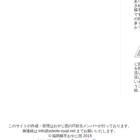
あ
き
横
で
の
多
か？
じ
を
流
流
い
う
校..
このサイトの作成・管理はおやじ団のIT担当メンバーが行っております。
御連絡は info@yokote-oyaji.net までお願いいたします。
© 福岡横手おやじ団 2015